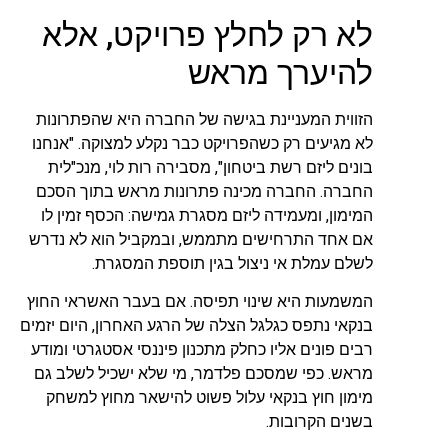
לא רק לחלץ פרויקט, אלא
להיערך מראש
הזווית המעניינת בגישה של החברה היא שהפתרונות
לא מגיעים רק כשהפרויקט כבר נקלע למצוקה. "אנחנו
בונים ליזם רשת ביטחון", מסבירה רות לוי, מנכ"לית
החברה. החברה מכינה פתרונות מראש בתוך הסכם
המימון, ומעמידה ליזם מסגרת גמישה: הכסף זמין לו
אם אחד התרחישים מתממש, ובמקביל הוא לא נדרש
לשלם עמלת אי ניצול בגין תוספת המסגרת.
המשמעות היא שינוי תפיסה. אם בעבר האשראי החוץ
בנקאי נתפס כגלגל הצלה של הרגע האחרון, היום יזמים
רבים פונים אליו כחלק מתכנון פיננסי אסטגרטי ומודע
מראש. כפי שמסכם פלדמר, מי שלא ישכיל לשלב גם
מימון חוץ בנקאי עלול פשוט להישאר מחוץ למשחק
בשנים הקרובות.