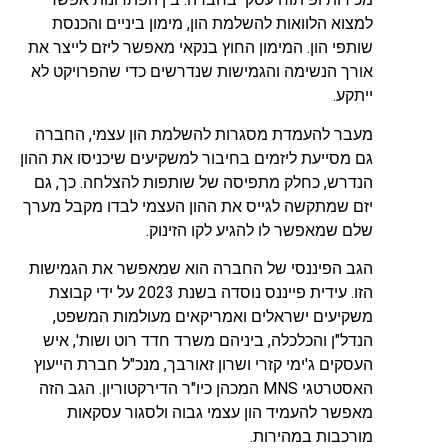
למצוא הלוואות להשלמת הון, מימון ביניים והכנסת
שותפי הון. המימון החוץ בנקאי מאפשר ליזם לייצר את
אורך הנשימה והגמישות שנדרשים כדי שהפרויקט לא
ייתקע.
מעבר להעמדת מסגרות להשלמת הון עצמי, החברה
גם מסייעת ליזמים בחיבור למשקיעים שיכניסו את ההון
הנדרש, כחלק מתפיסה של שותפות להצלחה. כך, גם
יזם שמתקשה לגייס את ההון העצמי לבדו מקבל מערך
שלם שמאפשר לו להגיע לקו הזינוק.
הגב הפיננסי של החברה הוא שמאפשר את הגמישות
הזו. עידית פייננס נוסדה בשנת 2023 על ידי קבוצת
משקיעים ישראלים ואמריקאים מעולמות המשפט,
הנדל"ן והכלכלה, ביניהם משרד חדד רוט ושות', איש
העסקים ג'ימי קזרי ושרון זאורבך, מנכ"ל חברת הייעוץ
האסטרטגי MNS המכהן כיו"ר הדירקטוריון. הגב הזה
מאפשר להעמיד הון עצמי גבוה ולסגור עסקאות
מורכבות במהירות.