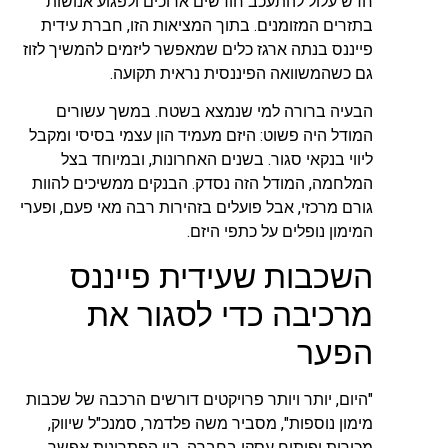
חדש עלול להתעכב חודשים ארוכים ולפגוע אנושות
בתזרים המזומנים. בתוך המציאות הזו, חברת עידית
פייננס בנתה ארגז כלים שמאפשר ליזמים להמשיך לזוז
גם כשהמשוואה הפיננסית נראית תקועה.
הבעיה ברורה למי שנמצא בשטח. במשך עשורים
המודל היה פשוט: היזם מעמיד הון עצמי בסיסי ומקבל
ליווי בנקאי סגור. בשנים האחרונות, ובמיוחד בצל
המלחמה, המודל הזה נסדק. הבנקים ממשיכים להוות
גורם מרכזי, אבל פועלים בזהירות רבה מאי פעם, ופערי
המימון נופלים על כתפי היזם.
השכבות שעידית פייננס
מרכיבה כדי לסגור את
הפער
"היום, יותר ויותר פרויקטים דורשים הרכבה של שכבות
מימון נוספות", מסביר משה פלדמר, סמנכ"ל שיווק,
מכירות ופיתוח עסקי בחברה. בין הפתרונות אפשר