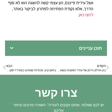
אצל עידית פייננס, הון עצמי קשה להשגה הוא לא סוף
הדרך, אלא נקודת הפתיחה לפתרון. לביקור באתר,
לחצו כאן
.
תוכן עניינים
הקודם
הבא
בזן והדלק הירוק של עתיד הספנות נמצאת במקום הנכון
בלאק קיוב מכפילה שטחים במגדל דיסקונט: מבט על הצמיחה של חברת המודיעין העסקי הישראלית
צרו קשר
יש לכם שאלות ואתם זקוקים לעזרה? השאירו פרטים ונחזור
אליכם