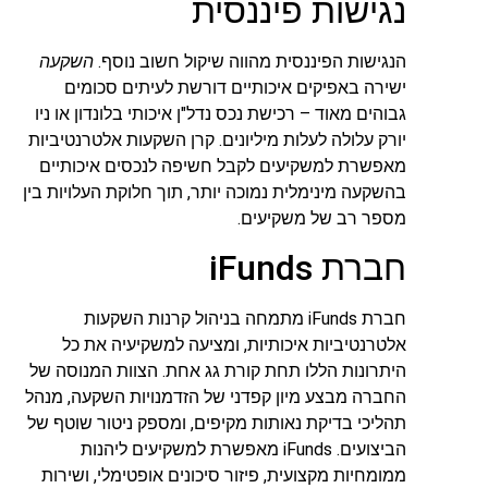
נגישות פיננסית
הנגישות הפיננסית מהווה שיקול חשוב נוסף.
השקעה
ישירה באפיקים איכותיים דורשת לעיתים סכומים
גבוהים מאוד – רכישת נכס נדל"ן איכותי בלונדון או ניו
יורק עלולה לעלות מיליונים. קרן השקעות אלטרנטיביות
מאפשרת למשקיעים לקבל חשיפה לנכסים איכותיים
בהשקעה מינימלית נמוכה יותר, תוך חלוקת העלויות בין
מספר רב של משקיעים.
חברת iFunds
חברת iFunds מתמחה בניהול קרנות השקעות
אלטרנטיביות איכותיות, ומציעה למשקיעיה את כל
היתרונות הללו תחת קורת גג אחת. הצוות המנוסה של
החברה מבצע מיון קפדני של הזדמנויות השקעה, מנהל
תהליכי בדיקת נאותות מקיפים, ומספק ניטור שוטף של
הביצועים. iFunds מאפשרת למשקיעים ליהנות
ממומחיות מקצועית, פיזור סיכונים אופטימלי, ושירות